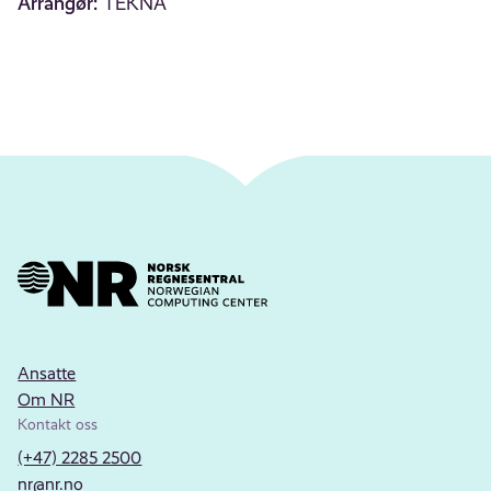
Arrangør:
TEKNA
Ansatte
Om NR
Kontakt oss
(+47) 2285 2500
nr@nr.no