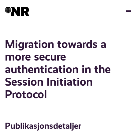
Hopp
til
hovedinnhold
Migration towards a
more secure
authentication in the
Session Initiation
Protocol
Publikasjonsdetaljer