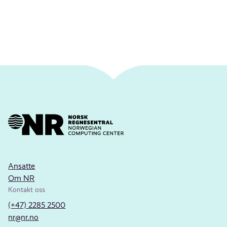
Ansatte
Om NR
Kontakt oss
(+47) 2285 2500
nr@nr.no