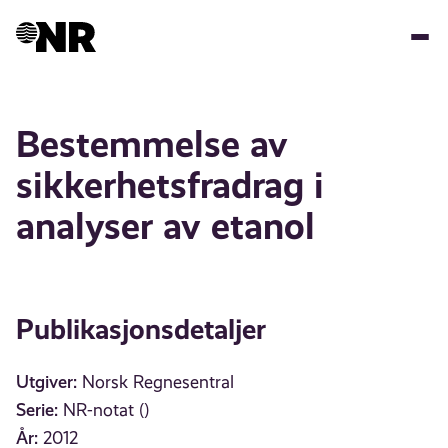
Hopp
til
hovedinnhold
Bestemmelse av
sikkerhetsfradrag i
analyser av etanol
Publikasjonsdetaljer
Utgiver:
Norsk Regnesentral
Serie:
NR-notat ()
År:
2012