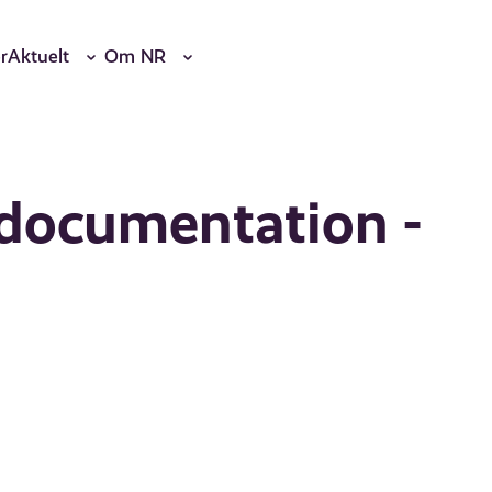
r
Aktuelt
Om NR
 documentation -