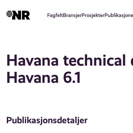
Hopp
til
Fagfelt
Bransjer
Prosjekter
Publikasjone
hovedinnhold
Havana technical
Havana 6.1
Publikasjonsdetaljer