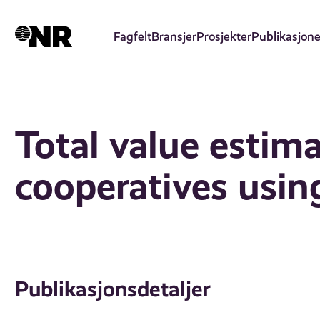
Hopp
til
Fagfelt
Bransjer
Prosjekter
Publikasjone
hovedinnhold
Total value estim
cooperatives usin
Publikasjonsdetaljer