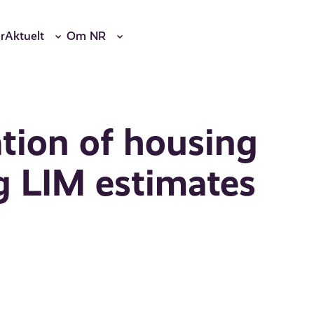
r
Aktuelt
Om NR
ation of housing
g LIM estimates