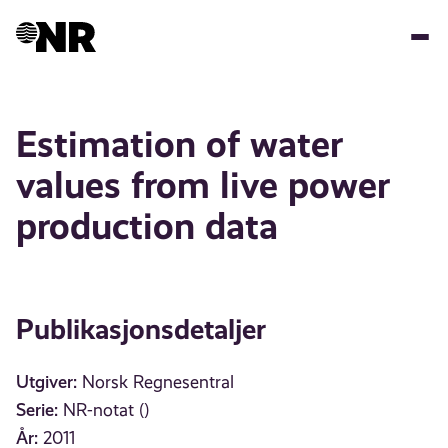
Hopp
til
hovedinnhold
Estimation of water
values from live power
production data
Publikasjonsdetaljer
Utgiver:
Norsk Regnesentral
Serie:
NR-notat ()
År:
2011