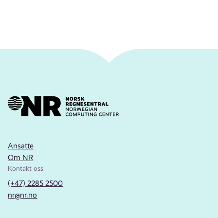
Ansatte
Om NR
Kontakt oss
(+47) 2285 2500
nr@nr.no