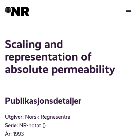
Hopp
til
hovedinnhold
Scaling and
representation of
absolute permeability
Publikasjonsdetaljer
Utgiver:
Norsk Regnesentral
Serie:
NR-notat ()
År:
1993