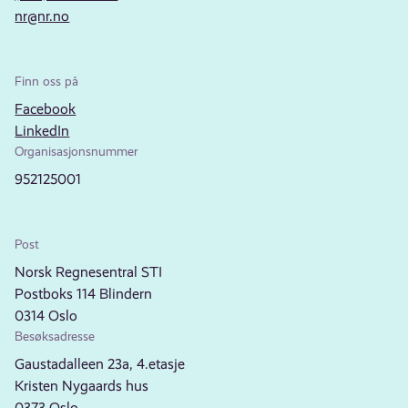
nr@nr.no
Finn oss på
Facebook
LinkedIn
Organisasjonsnummer
952125001
Post
Norsk Regnesentral STI
Postboks 114 Blindern
0314 Oslo
Besøksadresse
Gaustadalleen 23a, 4.etasje
Kristen Nygaards hus
0373 Oslo