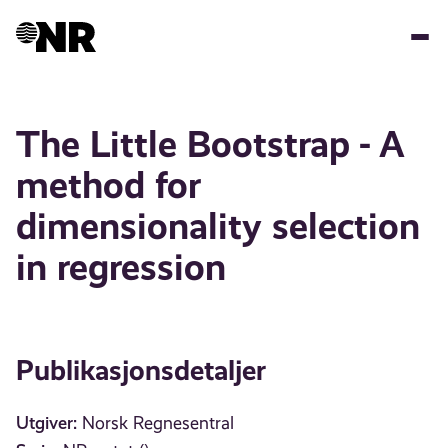
Hopp
til
hovedinnhold
The Little Bootstrap - A
method for
dimensionality selection
in regression
Publikasjonsdetaljer
Utgiver:
Norsk Regnesentral