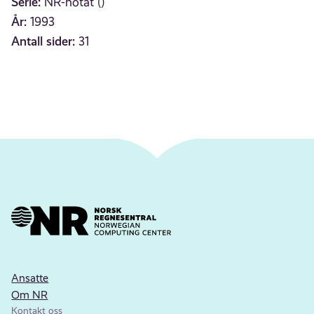
Serie:
NR-notat ()
År:
1993
Antall sider:
31
Ansatte
Om NR
Kontakt oss