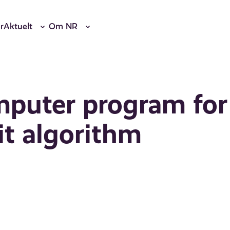
r
Aktuelt
Om NR
mputer program for
it algorithm