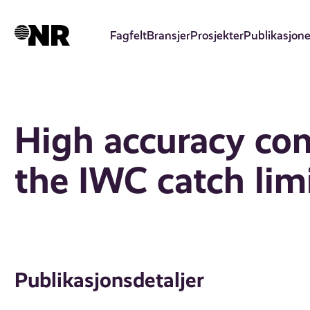
Hopp
til
Fagfelt
Bransjer
Prosjekter
Publikasjone
hovedinnhold
High accuracy co
the IWC catch lim
Publikasjonsdetaljer