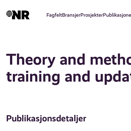
Hopp
til
Fagfelt
Bransjer
Prosjekter
Publikasjone
hovedinnhold
Theory and metho
training and upda
Publikasjonsdetaljer