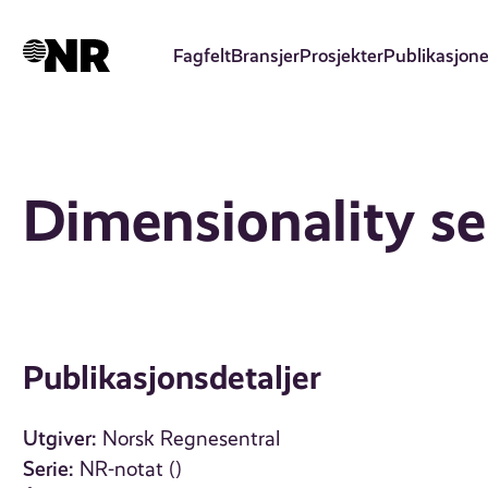
Hopp
til
Fagfelt
Bransjer
Prosjekter
Publikasjone
hovedinnhold
Dimensionality se
Publikasjonsdetaljer
Utgiver:
Norsk Regnesentral
Serie:
NR-notat ()