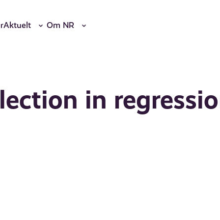
r
Aktuelt
Om NR
lection in regressi