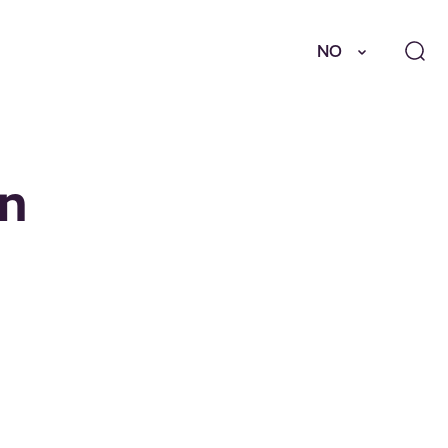
NO
on