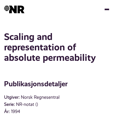
Hopp
til
hovedinnhold
Scaling and
representation of
absolute permeability
Publikasjonsdetaljer
Utgiver:
Norsk Regnesentral
Serie:
NR-notat ()
År:
1994