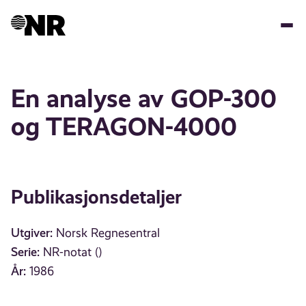
Hopp
til
hovedinnhold
En analyse av GOP-300
og TERAGON-4000
Publikasjonsdetaljer
Utgiver:
Norsk Regnesentral
Serie:
NR-notat ()
År:
1986