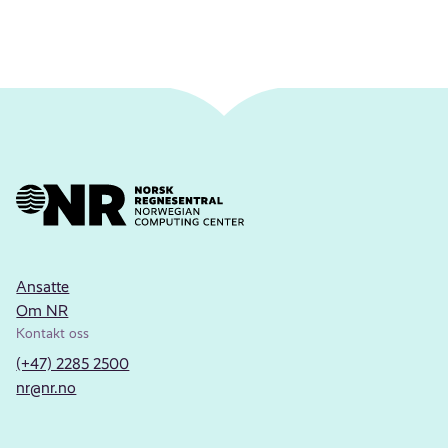
Ansatte
Om NR
Kontakt oss
(+47) 2285 2500
nr@nr.no