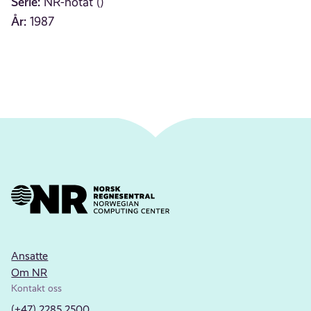
Serie:
NR-notat ()
År:
1987
Ansatte
Om NR
Kontakt oss
(+47) 2285 2500