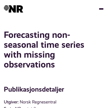
Hopp
til
hovedinnhold
Forecasting non-
seasonal time series
with missing
observations
Publikasjonsdetaljer
Utgiver:
Norsk Regnesentral