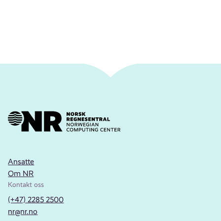
Ansatte
Om NR
Kontakt oss
(+47) 2285 2500
nr@nr.no