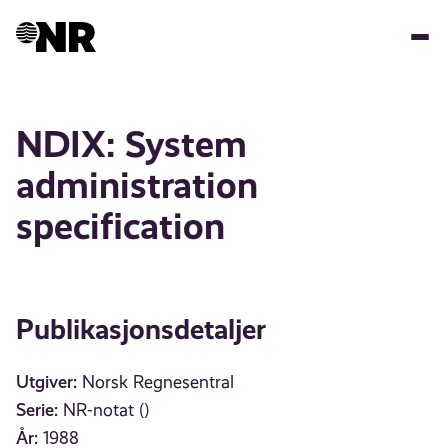
Hopp
til
hovedinnhold
NDIX: System
administration
specification
Publikasjonsdetaljer
Utgiver:
Norsk Regnesentral
Serie:
NR-notat ()
År:
1988