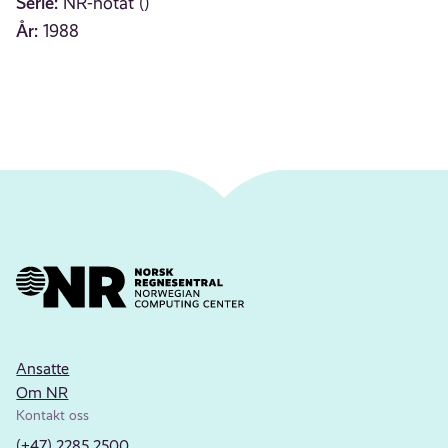
Serie:
NR-notat ()
År:
1988
Ansatte
Om NR
Kontakt oss
(+47) 2285 2500