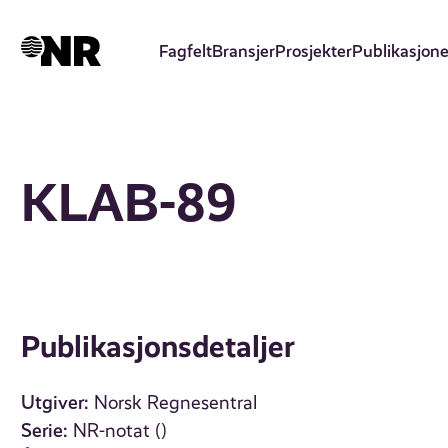
Hopp
til
Fagfelt
Bransjer
Prosjekter
Publikasjone
hovedinnhold
KLAB-89
Publikasjonsdetaljer
Utgiver:
Norsk Regnesentral
Serie:
NR-notat ()