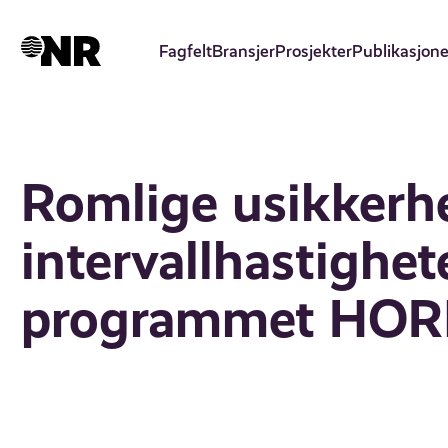
Hopp
til
Fagfelt
Bransjer
Prosjekter
Publikasjone
hovedinnhold
Romlige usikkerhe
intervallhastighet
programmet HO