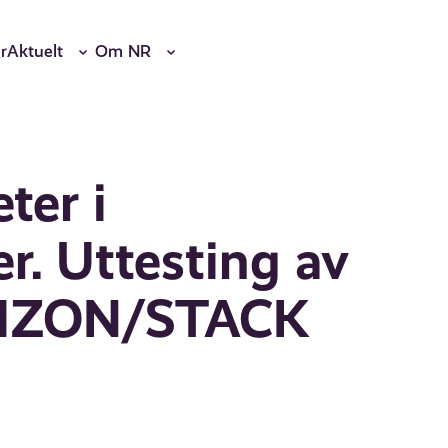
r
Aktuelt
Om NR
ter i
er. Uttesting av
RIZON/STACK