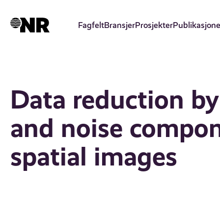
Hopp
til
Fagfelt
Bransjer
Prosjekter
Publikasjone
hovedinnhold
Data reduction by
and noise compon
spatial images