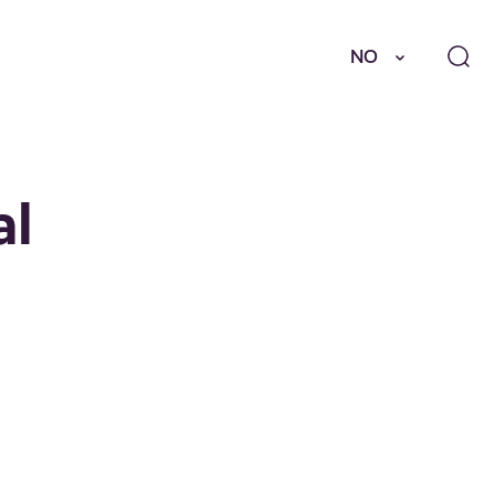
NO
al