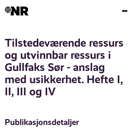
Hopp
til
hovedinnhold
Tilstedeværende ressurs
og utvinnbar ressurs i
Gullfaks Sør - anslag
med usikkerhet. Hefte I,
II, III og IV
Publikasjonsdetaljer