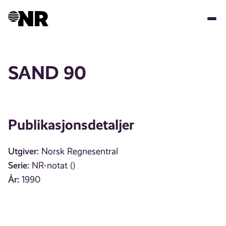
Hopp
til
hovedinnhold
SAND 90
Publikasjonsdetaljer
Utgiver:
Norsk Regnesentral
Serie:
NR-notat ()
År:
1990