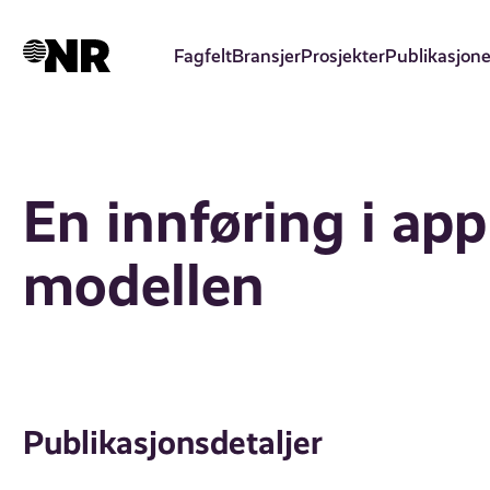
Hopp
til
Fagfelt
Bransjer
Prosjekter
Publikasjone
hovedinnhold
En innføring i app
modellen
Publikasjonsdetaljer