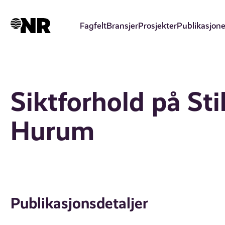
Hopp
til
Fagfelt
Bransjer
Prosjekter
Publikasjone
hovedinnhold
Siktforhold på St
Hurum
Publikasjonsdetaljer