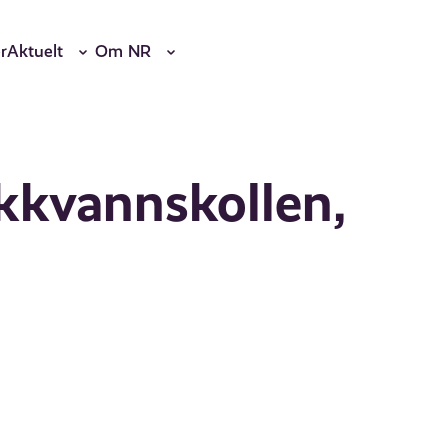
r
Aktuelt
Om NR
ikkvannskollen,