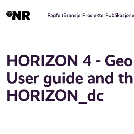
Hopp
til
Fagfelt
Bransjer
Prosjekter
Publikasjone
hovedinnhold
HORIZON 4 - Geom
User guide and th
HORIZON_dc