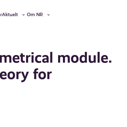
r
Aktuelt
Om NR
etrical module.
eory for