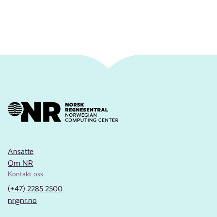
Ansatte
Om NR
Kontakt oss
(+47) 2285 2500
nr@nr.no