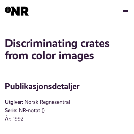
Hopp
til
hovedinnhold
Discriminating crates
from color images
Publikasjonsdetaljer
Utgiver:
Norsk Regnesentral
Serie:
NR-notat ()
År:
1992