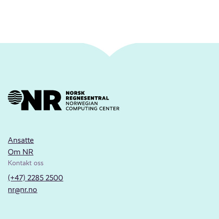
Ansatte
Om NR
Kontakt oss
(+47) 2285 2500
nr@nr.no