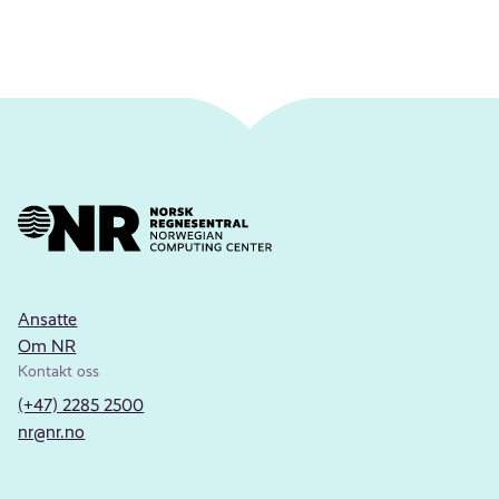
Ansatte
Om NR
Kontakt oss
(+47) 2285 2500
nr@nr.no