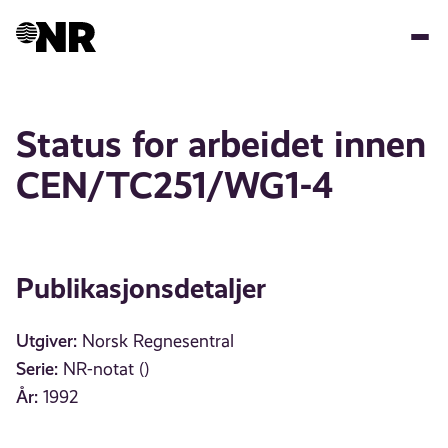
Hopp
til
hovedinnhold
Status for arbeidet innen
CEN/TC251/WG1-4
Publikasjonsdetaljer
Utgiver:
Norsk Regnesentral
Serie:
NR-notat ()
År:
1992