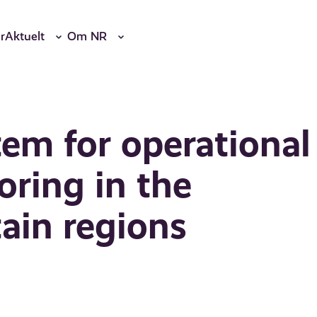
r
Aktuelt
Om NR
em for operational
ring in the
in regions