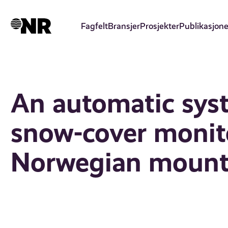
Hopp
til
Fagfelt
Bransjer
Prosjekter
Publikasjone
hovedinnhold
An automatic syst
snow-cover monito
Norwegian mounta