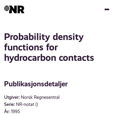
Hopp
til
hovedinnhold
Probability density
functions for
hydrocarbon contacts
Publikasjonsdetaljer
Utgiver:
Norsk Regnesentral
Serie:
NR-notat ()
År:
1995