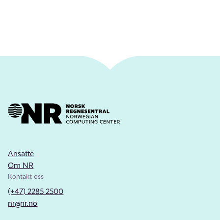
Ansatte
Om NR
Kontakt oss
(+47) 2285 2500
nr@nr.no