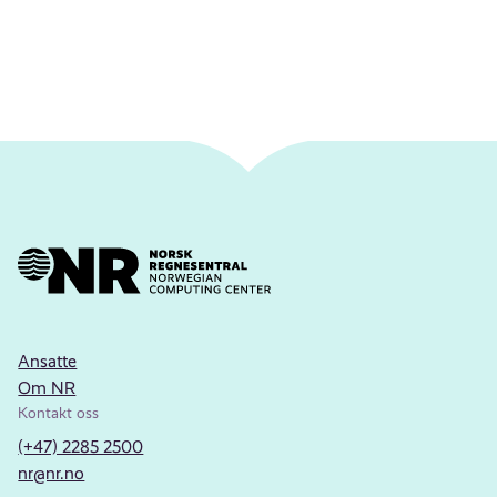
Ansatte
Om NR
Kontakt oss
(+47) 2285 2500
nr@nr.no