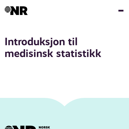
Hopp
til
hovedinnhold
Introduksjon til
medisinsk statistikk