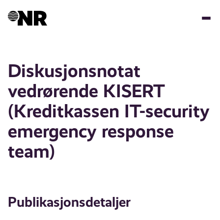
Hopp
til
hovedinnhold
Diskusjonsnotat
vedrørende KISERT
(Kreditkassen IT-security
emergency response
team)
Publikasjonsdetaljer