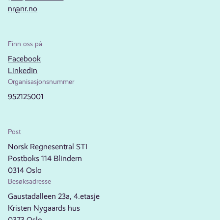
nr@nr.no
Finn oss på
Facebook
LinkedIn
Organisasjonsnummer
952125001
Post
Norsk Regnesentral STI
Postboks 114 Blindern
0314 Oslo
Besøksadresse
Gaustadalleen 23a, 4.etasje
Kristen Nygaards hus
0373 Oslo