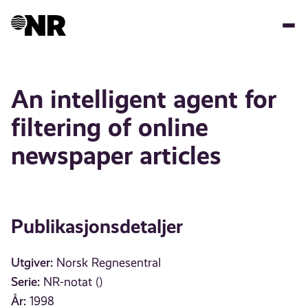
Hopp
til
hovedinnhold
An intelligent agent for
filtering of online
newspaper articles
Publikasjonsdetaljer
Utgiver:
Norsk Regnesentral
Serie:
NR-notat ()
År:
1998