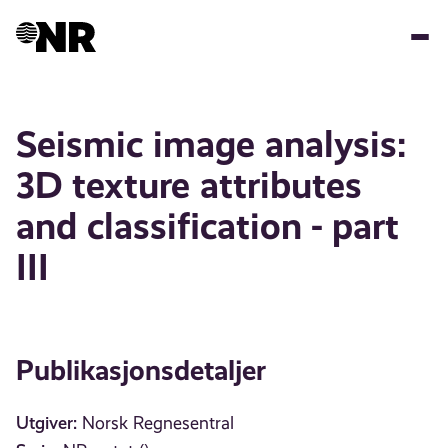
Hopp
til
hovedinnhold
Seismic image analysis:
3D texture attributes
and classification - part
III
Publikasjonsdetaljer
Utgiver:
Norsk Regnesentral