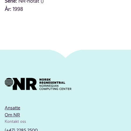
Serie:
NR-notat ()
År:
1998
Ansatte
Om NR
Kontakt oss
(+47) 2285 2500