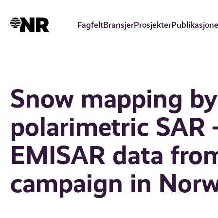
Hopp
til
Fagfelt
Bransjer
Prosjekter
Publikasjone
hovedinnhold
Snow mapping by
polarimetric SAR -
EMISAR data fro
campaign in Nor