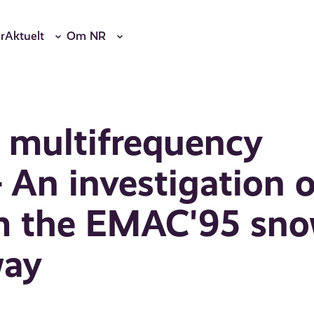
r
Aktuelt
Om NR
 multifrequency
 An investigation o
m the EMAC'95 sn
way