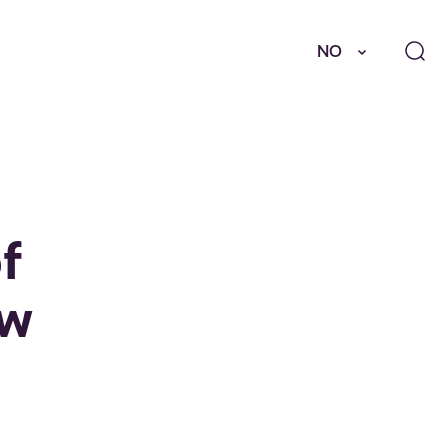
NO
f
ow