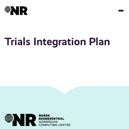
Hopp
til
hovedinnhold
Trials Integration Plan