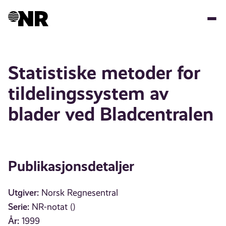
Hopp
til
hovedinnhold
Statistiske metoder for
tildelingssystem av
blader ved Bladcentralen
Publikasjonsdetaljer
Utgiver:
Norsk Regnesentral
Serie:
NR-notat ()
År:
1999