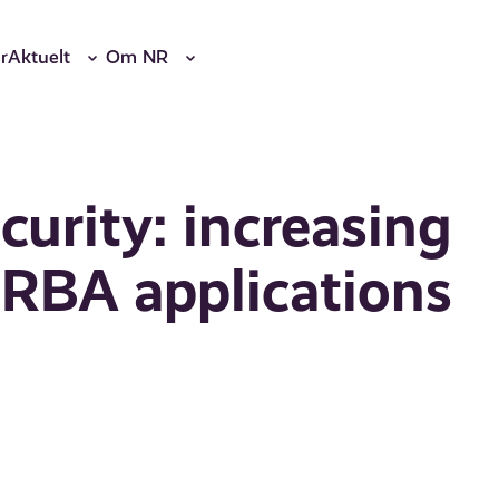
r
Aktuelt
Om NR
curity: increasing
ORBA applications