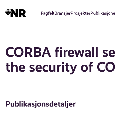
Hopp
til
Fagfelt
Bransjer
Prosjekter
Publikasjone
hovedinnhold
CORBA firewall se
the security of C
Publikasjonsdetaljer