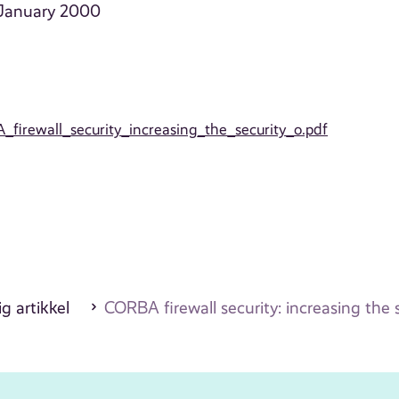
. January 2000
A_firewall_security_increasing_the_security_o.pdf
g artikkel
CORBA firewall security: increasing the