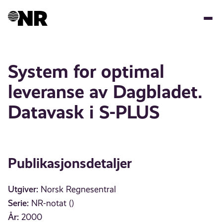
Hopp
til
hovedinnhold
System for optimal
leveranse av Dagbladet.
Datavask i S-PLUS
Publikasjonsdetaljer
Utgiver:
Norsk Regnesentral
Serie:
NR-notat ()
År:
2000