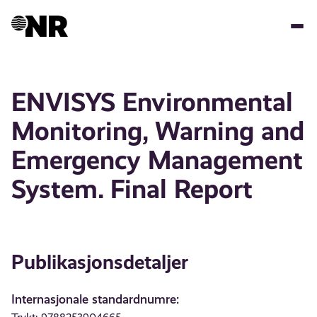
Hopp
til
hovedinnhold
ENVISYS Environmental
Monitoring, Warning and
Emergency Management
System. Final Report
Publikasjonsdetaljer
Internasjonale standardnumre: