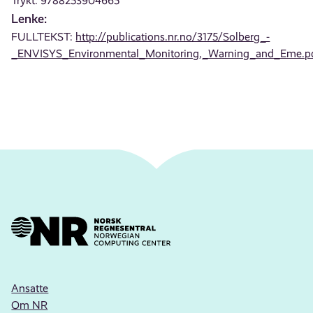
Trykt: 9788253904665
Lenke:
FULLTEKST:
http://publications.nr.no/3175/Solberg_-
_ENVISYS_Environmental_Monitoring,_Warning_and_Eme.p
Ansatte
Om NR