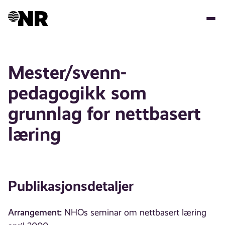
Hopp
til
hovedinnhold
Mester/svenn-
pedagogikk som
grunnlag for nettbasert
læring
Publikasjonsdetaljer
Arrangement:
NHOs seminar om nettbasert læring