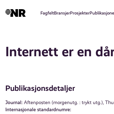
Hopp
til
Fagfelt
Bransjer
Prosjekter
Publikasjone
hovedinnhold
Internett er en dår
Publikasjonsdetaljer
Journal:
Aftenposten (morgenutg. : trykt utg.), Th
Internasjonale standardnumre: