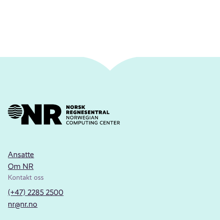
Ansatte
Om NR
Kontakt oss
(+47) 2285 2500
nr@nr.no