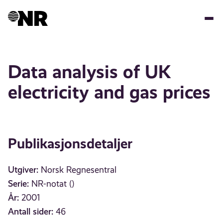
Hopp
til
hovedinnhold
Data analysis of UK
electricity and gas prices
Publikasjonsdetaljer
Utgiver:
Norsk Regnesentral
Serie:
NR-notat ()
År:
2001
Antall sider:
46