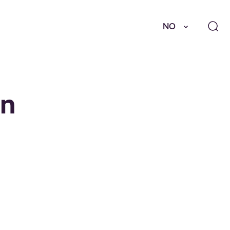
NO
on