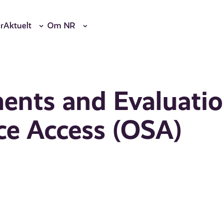
r
Aktuelt
Om NR
ments and Evaluati
ce Access (OSA)