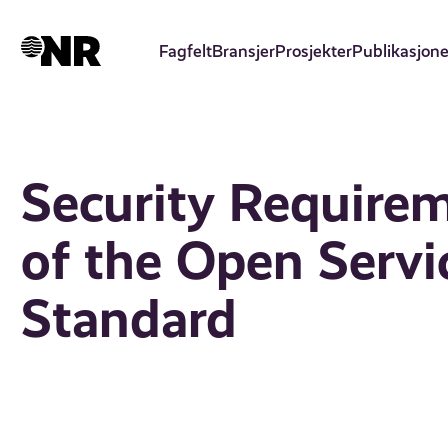
Hopp
til
Fagfelt
Bransjer
Prosjekter
Publikasjone
hovedinnhold
Security Require
of the Open Servi
Standard