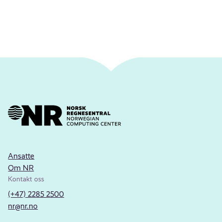
Ansatte
Om NR
Kontakt oss
(+47) 2285 2500
nr@nr.no