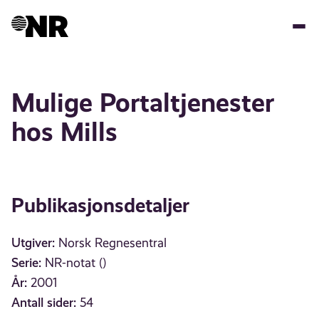
Hopp
til
hovedinnhold
Mulige Portaltjenester
hos Mills
Publikasjonsdetaljer
Utgiver:
Norsk Regnesentral
Serie:
NR-notat ()
År:
2001
Antall sider:
54