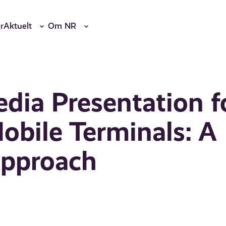
r
Aktuelt
Om NR
dia Presentation f
bile Terminals: A
Approach