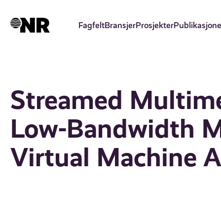
Hopp
til
Fagfelt
Bransjer
Prosjekter
Publikasjone
hovedinnhold
Streamed Multime
Low-Bandwidth Mo
Virtual Machine 