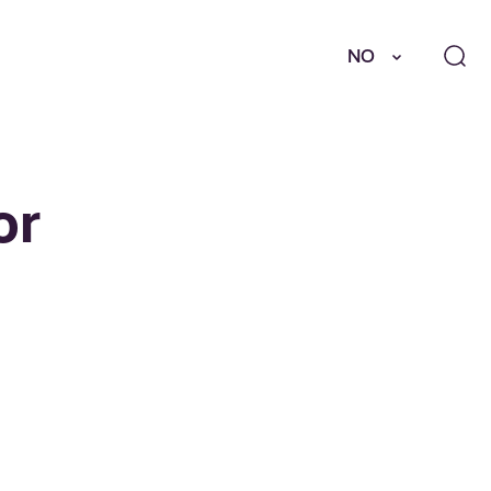
NO
or